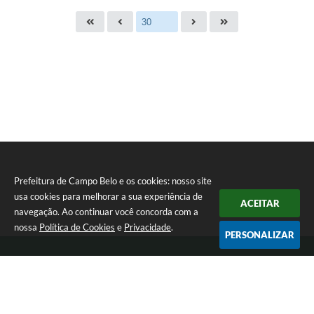
Prefeitura de Campo Belo e os cookies: nosso site
usa cookies para melhorar a sua experiência de
ACEITAR
navegação. Ao continuar você concorda com a
nossa
Política de Cookies
e
Privacidade
.
PERSONALIZAR
Telefone: 0800 030 1033
Endereço: Rua: João Pinheiro, n° 102 - Centro | CEP: 37270-000
De segunda a sexta-feira das 12:00h às 17:00h
Prefeitura de Campo Belo