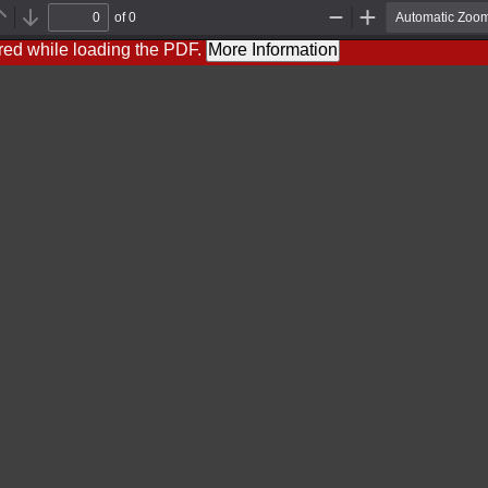
of 0
Previous
Next
Zoom
Zoom
Out
In
red while loading the PDF.
More Information