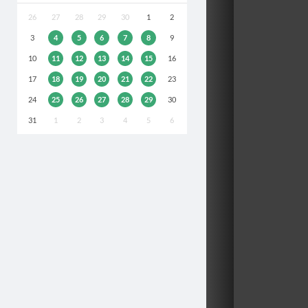
26
27
28
29
30
1
2
3
4
5
6
7
8
9
10
11
12
13
14
15
16
17
18
19
20
21
22
23
24
25
26
27
28
29
30
31
1
2
3
4
5
6