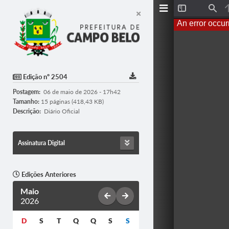
Toggle
Find
Sidebar
An error occur
Edição nº 2504
Postagem:
06 de maio de 2026 - 17h42
Tamanho:
15 páginas (418,43 KB)
Descrição:
Diário Oficial
Assinatura Digital
Edições Anteriores
Maio
2026
D
S
T
Q
Q
S
S