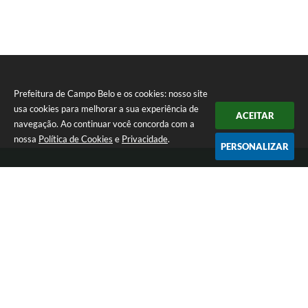
Prefeitura de Campo Belo e os cookies: nosso site
usa cookies para melhorar a sua experiência de
ACEITAR
navegação. Ao continuar você concorda com a
nossa
Política de Cookies
e
Privacidade
.
PERSONALIZAR
Telefone: 0800 030 1033
Endereço: Rua: João Pinheiro, n° 102 - Centro | CEP: 37270-000
De segunda a sexta-feira das 12:00h às 17:00h
Prefeitura de Campo Belo
Versão do Sistema:
3.5.3 - 19/06/2026
Portal atualizado em:
05/08/2026 17:31
Dados Abertos
Copyright Instar - 2006-2026. Todos os direitos reservados -