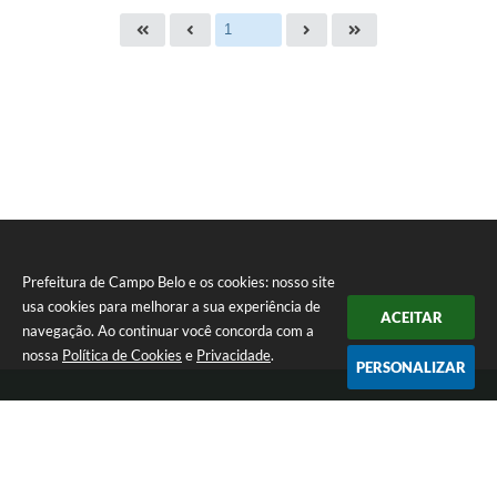
Prefeitura de Campo Belo e os cookies: nosso site
usa cookies para melhorar a sua experiência de
ACEITAR
navegação. Ao continuar você concorda com a
nossa
Política de Cookies
e
Privacidade
.
PERSONALIZAR
Telefone: 0800 030 1033
Endereço: Rua: João Pinheiro, n° 102 - Centro | CEP: 37270-000
De segunda a sexta-feira das 12:00h às 17:00h
Prefeitura de Campo Belo