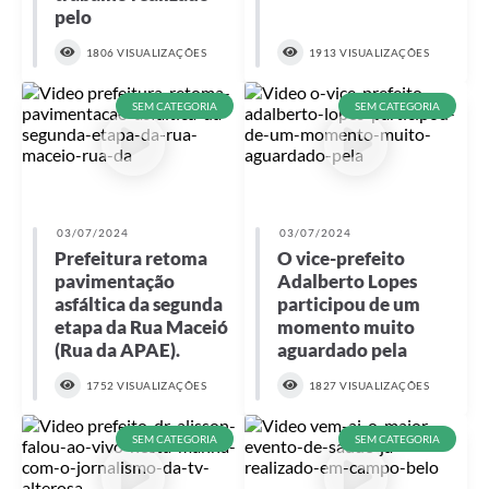
pelo
1806 VISUALIZAÇÕES
1913 VISUALIZAÇÕES
SEM CATEGORIA
SEM CATEGORIA
03/07/2024
03/07/2024
Prefeitura retoma
O vice-prefeito
pavimentação
Adalberto Lopes
asfáltica da segunda
participou de um
etapa da Rua Maceió
momento muito
(Rua da APAE).
aguardado pela
1752 VISUALIZAÇÕES
1827 VISUALIZAÇÕES
SEM CATEGORIA
SEM CATEGORIA