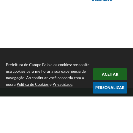
Prefeitura de Campo Belo e os cookies: nosso site
usa cookies para melhorar a sua experiência de
ACEITAR
navegação. Ao continuar você concorda com a
nossa
Política de Cookies
e
Privacidade
.
PERSONALIZAR
Telefone: 0800 030 1033
Endereço: Rua: João Pinheiro, n° 102 - Centro | CEP: 37270-000
De segunda a sexta-feira das 12:00h às 17:00h
Prefeitura de Campo Belo
Versão do Sistema:
3.5.3 - 19/06/2026