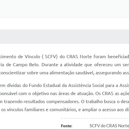
 MÍDIAS
RECEBA NOTÍCIAS
lecimento de Vínculo ( SCFV) do CRAS Norte foram beneficia
ia de Campo Belo. Durante a atividade que ofereceu um ser
conscientizar sobre uma alimentação saudável, assegurando as
dívidas do Fundo Estadual da Assistência Social para a Assi
esponsável com o objetivo nas áreas de atuação. Os CRAS as açõ
am trazendo resultados compensadores. O trabalho busca o des
os vínculos familiares e comunitários, e ampliar o acesso aos di
SCFV do CRAS Norte r
Fonte: