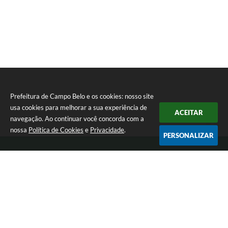
Prefeitura de Campo Belo e os cookies: nosso site
usa cookies para melhorar a sua experiência de
ACEITAR
navegação. Ao continuar você concorda com a
nossa
Política de Cookies
e
Privacidade
.
PERSONALIZAR
Telefone: 0800 030 1033
Endereço: Rua: João Pinheiro, n° 102 - Centro | CEP: 37270-000
De segunda a sexta-feira das 12:00h às 17:00h
Prefeitura de Campo Belo
Versão do Sistema:
3.5.3 - 19/06/2026
Portal atualizado em:
05/08/2026 17:31
Dados Abertos