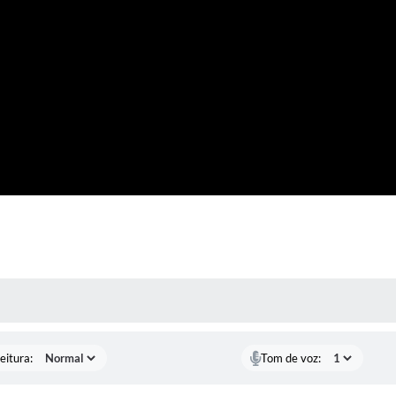
 MÍDIAS
eitura:
Tom de voz: