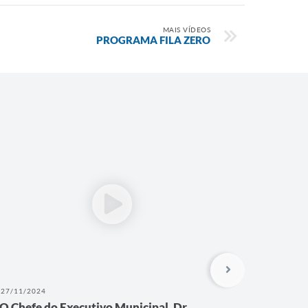
MAIS VÍDEOS
PROGRAMA FILA ZERO
27/11/2024
27/11/202
O Chefe do Executivo Municipal, Dr.
Parceri