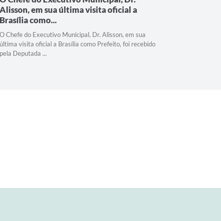
Alisson, em sua última visita oficial a
gestão 
Brasília como...
desenvo
O Chefe do Executivo Municipal, Dr. Alisson, em sua
Parceria c
última visita oficial a Brasília como Prefeito, foi recebido
continuida
pela Deputada ...
visita oficia