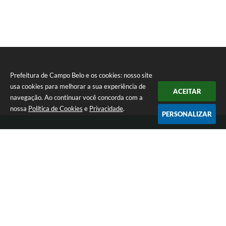
Prefeitura de Campo Belo e os cookies: nosso site
usa cookies para melhorar a sua experiência de
ACEITAR
navegação. Ao continuar você concorda com a
nossa
Política de Cookies
e
Privacidade
.
PERSONALIZAR
Telefone: 0800 030 1033
Endereço: Rua: João Pinheiro, n° 102 - Centro | CEP: 37270-000
De segunda a sexta-feira das 12:00h às 17:00h
Prefeitura de Campo Belo
Versão do Sistema:
3.5.3 - 19/06/2026
Portal atualizado em:
05/08/2026 17:31
Dados Abertos