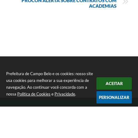
PROCON ALERTA SOBRE CONTRATOS COM
ACADEMIAS
Prefeitura de Campo Belo e os cookies: nosso site
usa cookies para melhorar a sua experiência de
ACEITAR
navegação. Ao continuar você concorda com a
nossa
Política de Cookies
e
Privacidade
.
PERSONALIZAR
Telefone: 0800 030 1033
Endereço: Rua: João Pinheiro, n° 102 - Centro | CEP: 37270-000
De segunda a sexta-feira das 12:00h às 17:00h
Prefeitura de Campo Belo