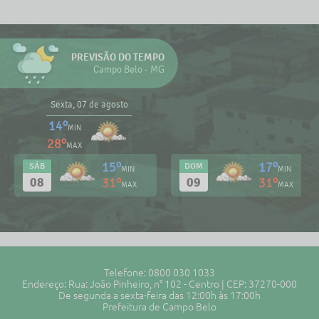
PREVISÃO DO TEMPO
Campo Belo - MG
Sexta, 07 de agosto
14º
MIN
28º
MAX
15º
17º
SÁB
DOM
MIN
MIN
08
09
31º
31º
MAX
MAX
Telefone: 0800 030 1033
Endereço: Rua: João Pinheiro, n° 102 - Centro | CEP: 37270-000
De segunda a sexta-feira das 12:00h às 17:00h
Prefeitura de Campo Belo