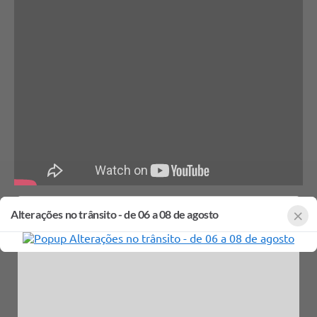
×
×
ATENÇÃO: Matrícula nos CEIs e CEMEIs
Alterações no trânsito - de 06 a 08 de agosto