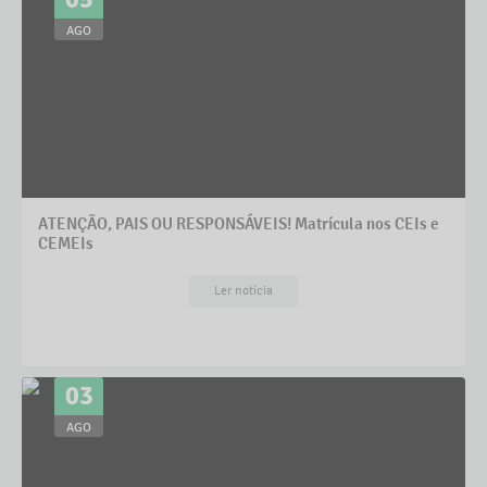
AGO
ATENÇÃO, PAIS OU RESPONSÁVEIS! Matrícula nos CEIs e
CEMEIs
Ler notícia
03
AGO