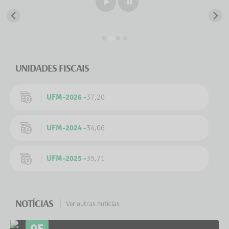
Play
Pause
Lista de inscritos publicada
UNIDADES FISCAIS
UFM-2026 -
37,20
UFM-2024 -
34,06
UFM-2025 -
35,71
NOTÍCIAS
Ver outras notícias
05