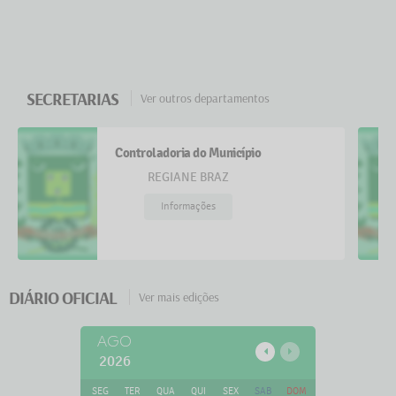
Parceria consolidada com sucesso nesta gestão
terá continuidade pelo desenvolvim...
SECRETARIAS
Ver outros departamentos
27 NOV 2024
Detalhes
Controladoria do Município
REGIANE BRAZ
Informações
DIÁRIO OFICIAL
Ver mais edições
AGO
2026
SEG
TER
QUA
QUI
SEX
SAB
DOM