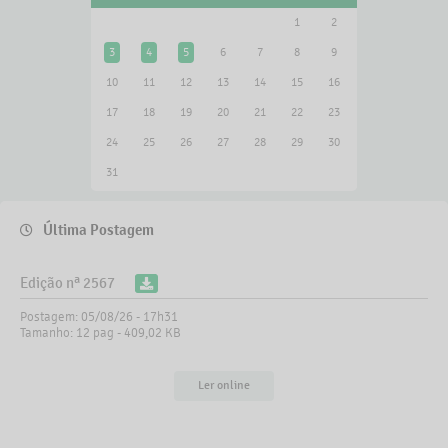
1
2
3
4
5
6
7
8
9
O Chefe do Executivo Municipal, Dr. Alisson, em
sua última visita oficial a Bras...
10
11
12
13
14
15
16
27 NOV 2024
17
18
19
20
21
22
23
Detalhes
24
25
26
27
28
29
30
31
Última Postagem
Edição nª 2567
Postagem: 05/08/26 - 17h31
Tamanho: 12 pag - 409,02 KB
Ler online