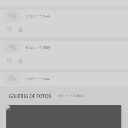
A Prefeitura de Campo Belo tem intensificado os
esforços
Edição nª 2566
03 JUL 2024
Detalhes
Edição nª 2565
Edição nª 2564
GALERIA DE FOTOS
Veja outras fotos
Edição nª 2563