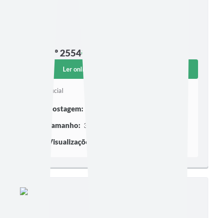
Edição nº 2554
Ler online
Baixar
Diário Oficial
Postagem:
17/07/2026 às 16h53
Tamanho:
346,62 KB | 6 páginas
Visualizações:
495