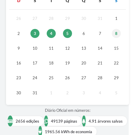
D
S
T
Q
Q
S
S
26
27
28
29
30
31
1
2
3
4
5
6
7
8
9
10
11
12
13
14
15
16
17
18
19
20
21
22
23
24
25
26
27
28
29
30
31
1
2
3
4
5
Diário Oficial em números:
2656 edições
49139 páginas
4.91 árvores salvas
1965.56 kWh de economia