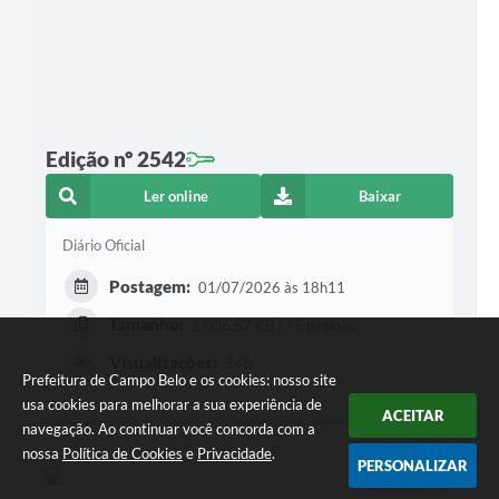
Edição nº 2542
Ler online
Baixar
Diário Oficial
Postagem:
01/07/2026 às 18h11
Tamanho:
1,006,67 KB | 75 páginas
Visualizações:
546
Prefeitura de Campo Belo e os cookies: nosso site
usa cookies para melhorar a sua experiência de
ACEITAR
navegação. Ao continuar você concorda com a
nossa
Política de Cookies
e
Privacidade
.
PERSONALIZAR