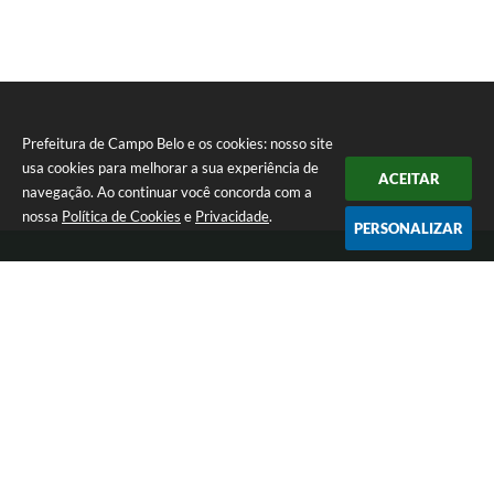
Prefeitura de Campo Belo e os cookies: nosso site
usa cookies para melhorar a sua experiência de
ACEITAR
navegação. Ao continuar você concorda com a
nossa
Política de Cookies
e
Privacidade
.
PERSONALIZAR
Telefone: 0800 030 1033
Endereço: Rua: João Pinheiro, n° 102 - Centro | CEP: 37270-000
De segunda a sexta-feira das 12:00h às 17:00h
Prefeitura de Campo Belo
Versão do Sistema:
3.5.3 - 19/06/2026
Portal atualizado em:
05/08/2026 17:31
Dados Abertos
Copyright Instar - 2006-2026. Todos os direitos reservados -