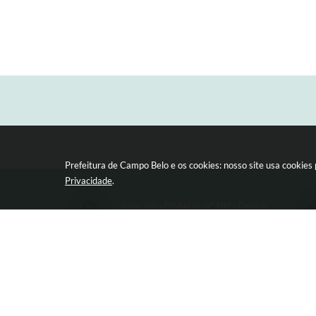
Prefeitura de Campo Belo e os cookies: nosso site usa cookie
Privacidade
.
Rua: João Pinheiro, n° 102 - Centro
CEP: 37270-000
V