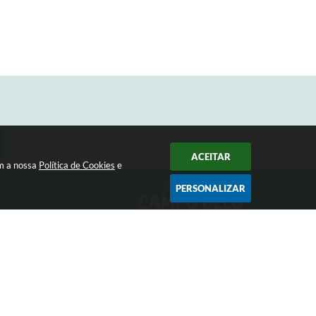
ACEITAR
om a nossa
Política de Cookies
e
PERSONALIZAR
33
Siga-nos
 17:31