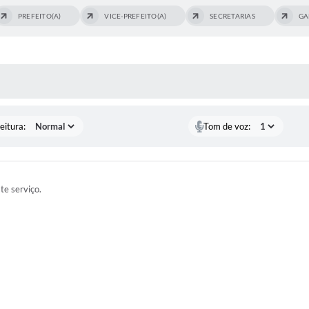
PREFEITO(A)
VICE-PREFEITO(A)
SECRETARIAS
GA
 MÍDIAS
eitura:
Tom de voz:
ste serviço.