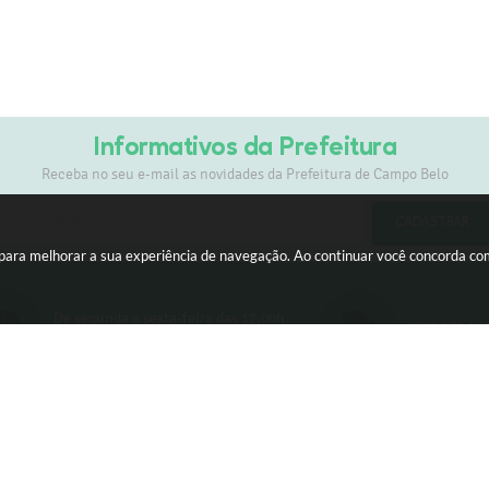
Informativos da Prefeitura
Receba no seu e-mail as novidades da Prefeitura de Campo Belo
CADASTRAR
s para melhorar a sua experiência de navegação. Ao continuar você concorda c
De segunda a sexta-feira das 12:00h
0800 030 10
às 17:00h
ersão do Sistema:
3.5.3 - 19/06/2026
Portal atualizado em:
05/08/2026
© Copyright Instar - 2006-2026. Todos os direitos reservados -
Instar Tecnologia