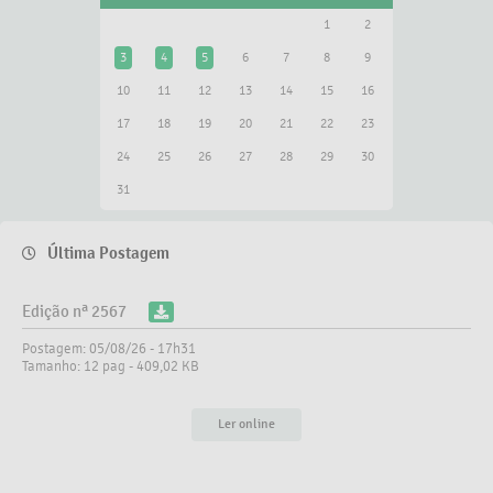
1
2
3
4
5
6
7
8
9
O Chefe do Executivo Municipal, Dr. Alisson, em
sua última visita oficial a Bras...
10
11
12
13
14
15
16
27 NOV 2024
17
18
19
20
21
22
23
Detalhes
24
25
26
27
28
29
30
31
Última Postagem
Edição nª 2567
Postagem: 05/08/26 - 17h31
Tamanho: 12 pag - 409,02 KB
Ler online