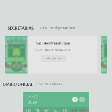
Parceria consolidada com sucesso nesta gestão
terá continuidade pelo desenvolvim...
SECRETARIAS
Ver outros departamentos
27 NOV 2024
Detalhes
Secr. de Infraestrutura
CRISTIANO CASARINO
Informações
DIÁRIO OFICIAL
Ver mais edições
AGO
2026
SEG
TER
QUA
QUI
SEX
SAB
DOM