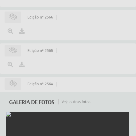
A Prefeitura de Campo Belo tem intensificado os
esforços
Edição nª 2566
03 JUL 2024
Detalhes
Edição nª 2565
Edição nª 2564
GALERIA DE FOTOS
Veja outras fotos
Edição nª 2563