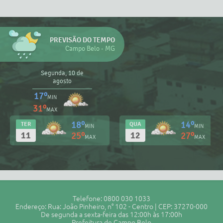
PREVISÃO DO TEMPO
Campo Belo - MG
Segunda, 10 de
agosto
17º
MIN
31º
MAX
18º
14º
TER
QUA
MIN
MIN
11
12
25º
27º
MAX
MAX
Telefone: 0800 030 1033
Endereço: Rua: João Pinheiro, n° 102 - Centro | CEP: 37270-000
De segunda a sexta-feira das 12:00h às 17:00h
Prefeitura de Campo Belo