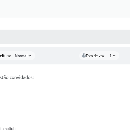
 MÍDIAS
RECEBA NOTÍCIAS
eitura:
Tom de voz:
stão convidados!
ta notícia.