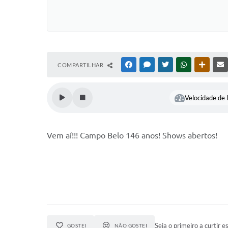
COMPARTILHAR
FACEBOOK
MESSENGER
TWITTER
WHATSAPP
OUTRAS
Velocidade de l
Vem aí!!! Campo Belo 146 anos! Shows abertos!
Seja o primeiro a curtir es
GOSTEI
NÃO GOSTEI