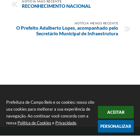
NOTÍCIA MAIS RECENTE
RECONHECIMENTO NACIONAL
NOTÍCIA MENOS RECENTE
O Prefeito Adalberto Lopes, acompanhado pelo
Secretário Municipal de Infraestrutura
Prefeitura de Campo Belo e os cookies: nosso site
usa cookies para melhorar a sua experiência de
ACEITAR
Seta
navegação. Ao continuar você concorda com a
nossa
Política de Cookies
e
Privacidade
.
PERSONALIZAR
Telefone: 0800 030 1033