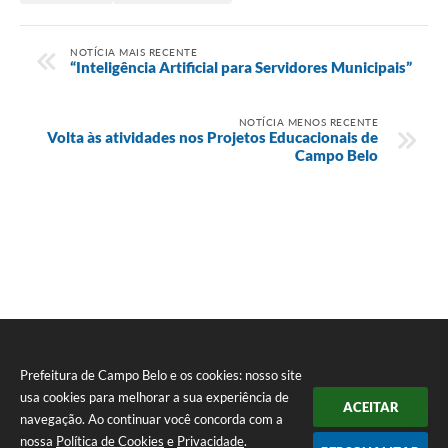
NOTÍCIA MAIS RECENTE
“Inteligência Artificial para Servidores Municipais”
NOTÍCIA MENOS RECENTE
Volta às atividades nos Projetos Educacionais de
Campo Belo
Prefeitura de Campo Belo e os cookies: nosso site
usa cookies para melhorar a sua experiência de
ACEITAR
navegação. Ao continuar você concorda com a
nossa
Política de Cookies
e
Privacidade
.