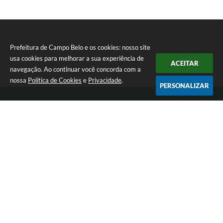
Prefeitura de Campo Belo e os cookies: nosso site
usa cookies para melhorar a sua experiência de
ACEITAR
navegação. Ao continuar você concorda com a
nossa
Política de Cookies
e
Privacidade
.
PERSONALIZAR
Telefone: 0800 030 1033
Endereço: Rua: João Pinheiro, n° 102 - Centro | CEP: 37270-000
De segunda a sexta-feira das 12:00h às 17:00h
Prefeitura de Campo Belo
Versão do Sistema:
3.5.3 - 19/06/2026
Portal atualizado em:
05/08/2026 17:31
Dados Abertos
Copyright Instar - 2006-2026. Todos os direitos reservados -
Instar Tecnologia