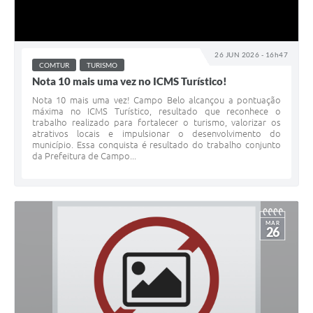
26 JUN 2026 - 16h47
COMTUR
TURISMO
Nota 10 mais uma vez no ICMS Turístico!
Nota 10 mais uma vez! Campo Belo alcançou a pontuação
máxima no ICMS Turístico, resultado que reconhece o
trabalho realizado para fortalecer o turismo, valorizar os
atrativos locais e impulsionar o desenvolvimento do
município. Essa conquista é resultado do trabalho conjunto
da Prefeitura de Campo...
MAR
26