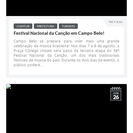
Há 5 dias
COMTUR
PREFEITURA
TURISMO
Festival Nacional da Canção em Campo Belo!
Campo Belo se prepara para viver mais uma grande
celebração da música brasileira! Nos dias 7 e 8 de agosto, a
Praça Cônego Ulisses será palco da terceira etapa do 56º
Festival Nacional da Canção, um dos mais tradicionais
festivais de música do país. Durante os dois dias de evento, o
público poderá...
JUN
26