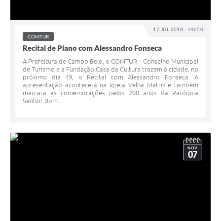
17 JUL 2018 - 14h50
COMTUR
Recital de Piano com Alessandro Fonseca
A Prefeitura de Campo Belo, o COMTUR – Conselho Municipal
de Turismo e a Fundação Casa da Cultura trazem à cidade, no
próximo dia 19, o Recital com Alessandro Fonseca. A
apresentação acontecerá na Igreja Velha Matriz e também
marcará as comemorações pelos 200 anos da Paróquia
Senhor Bom...
NOV
07