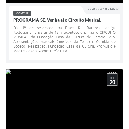
22 AGO 2018 - 14h07
COMTUR
PROGRAMA-SE. Venha aí o Circuito Musical.
Dia 1º de setembro, na Praça Rui Barbosa (antiga
Rodoviária), a partir de 15 h, acontece o primeiro CIRCUITO
MUSICAL da Fundação Casa da Cultura de Campo Belo.
Apresentações Musicais (músicos da Terra) e Comida de
Boteco. Realização: Fundação Casa da Cultura, PróMusic e
Mac Davidson. Apoio: Prefeitura...
JUL
20