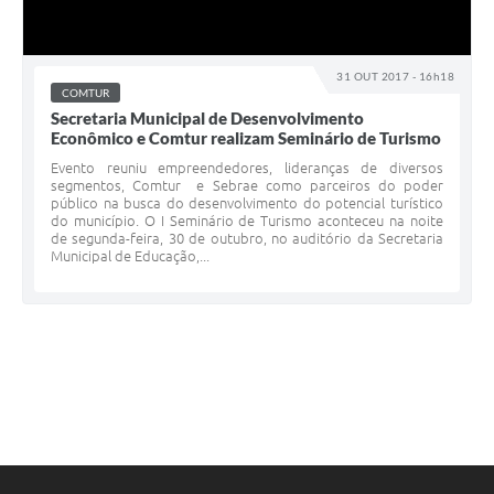
31 OUT 2017 - 16h18
COMTUR
Secretaria Municipal de Desenvolvimento
Econômico e Comtur realizam Seminário de Turismo
Evento reuniu empreendedores, lideranças de diversos
segmentos, Comtur e Sebrae como parceiros do poder
público na busca do desenvolvimento do potencial turístico
do município. O I Seminário de Turismo aconteceu na noite
de segunda-feira, 30 de outubro, no auditório da Secretaria
Municipal de Educação,...