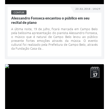
20 JUL 2018 - 14h29
COMTUR
Alessandro Fonseca encantou o público em seu
recital de piano
A última noite, 19 de julho, ficará marcada em Campo Belo
pela belíssima apresentação do pianista Alessandro Fonseca,
o músico que é natural de Campo Belo levou ao público
presente fortes emoções através da música. O evento
cultural foi realizado pela Prefeitura de Campo Belo, através
da Fundação Casa da...
JUL
17