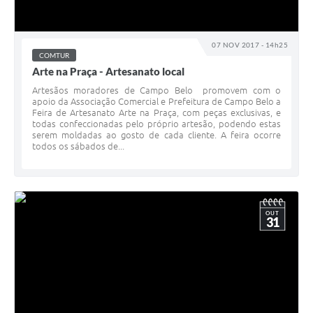
07 NOV 2017 - 14h25
COMTUR
Arte na Praça - Artesanato local
Artesãos moradores de Campo Belo promovem com o
apoio da Associação Comercial e Prefeitura de Campo Belo a
Feira de Artesanato Arte na Praça, com peças exclusivas, e
todas confeccionadas pelo próprio artesão, podendo estas
serem moldadas ao gosto de cada cliente. A feira ocorre
todos os sábados de...
OUT
31