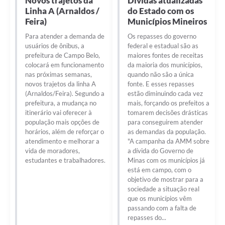
Novos trajetos da
Dívidas atualizadas
Linha A (Arnaldos /
do Estado com os
Feira)
Municípios Mineiros
Para atender a demanda de
Os repasses do governo
usuários de ônibus, a
federal e estadual são as
prefeitura de Campo Belo,
maiores fontes de receitas
colocará em funcionamento
da maioria dos municípios,
nas próximas semanas,
quando não são a única
novos trajetos da linha A
fonte. E esses repasses
(Arnaldos/Feira). Segundo a
estão diminuindo cada vez
prefeitura, a mudança no
mais, forçando os prefeitos a
itinerário vai oferecer à
tomarem decisões drásticas
população mais opções de
para conseguirem atender
horários, além de reforçar o
as demandas da população.
atendimento e melhorar a
"A campanha da AMM sobre
vida de moradores,
a dívida do Governo de
estudantes e trabalhadores.
Minas com os municípios já
está em campo, com o
objetivo de mostrar para a
sociedade a situação real
que os municípios vêm
passando com a falta de
repasses do...