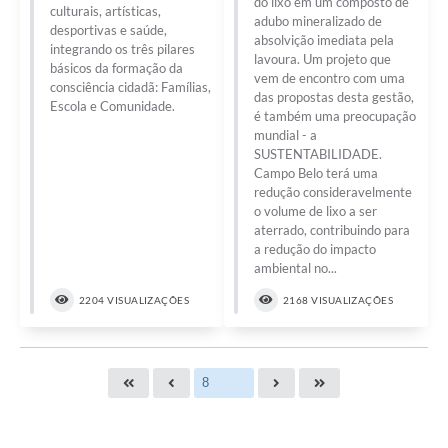
do lixo em um composto de
culturais, artísticas,
adubo mineralizado de
desportivas e saúde,
absolvição imediata pela
integrando os três pilares
lavoura. Um projeto que
básicos da formação da
vem de encontro com uma
consciência cidadã: Famílias,
das propostas desta gestão,
Escola e Comunidade.
é também uma preocupação
mundial - a
SUSTENTABILIDADE.
Campo Belo terá uma
redução consideravelmente
o volume de lixo a ser
aterrado, contribuindo para
a redução do impacto
ambiental no...
2204 VISUALIZAÇÕES
2168 VISUALIZAÇÕES