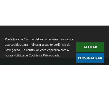
Prefeitura de Campo Belo e os cookies: nosso site
usa cookies para melhorar a sua experiência de
ACEITAR
navegação. Ao continuar você concorda com a
nossa
Política de Cookies
e
Privacidade
.
PERSONALIZAR
Telefone: 0800 030 1033
Endereço: Rua: João Pinheiro, n° 102 - Centro | CEP: 37270-000
De segunda a sexta-feira das 12:00h às 17:00h
Prefeitura de Campo Belo
Versão do Sistema:
3.5.3 - 19/06/2026
Portal atualizado em:
05/08/2026 17:31
Dados Abertos