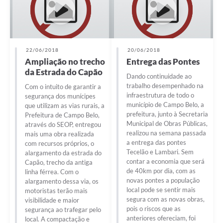
22/06/2018
20/06/2018
Ampliação no trecho
Entrega das Pontes
da Estrada do Capão
Dando continuidade ao
trabalho desempenhado na
Com o intuito de garantir a
infraestrutura de todo o
segurança dos munícipes
município de Campo Belo, a
que utilizam as vias rurais, a
prefeitura, junto à Secretaria
Prefeitura de Campo Belo,
Municipal de Obras Públicas,
através do SEOP, entregou
realizou na semana passada
mais uma obra realizada
a entrega das pontes
com recursos próprios, o
Tecelão e Lambari. Sem
alargamento da estrada do
contar a economia que será
Capão, trecho da antiga
de 40km por dia, com as
linha férrea. Com o
novas pontes a população
alargamento dessa via, os
local pode se sentir mais
motoristas terão mais
segura com as novas obras,
visibilidade e maior
pois o riscos que as
segurança ao trafegar pelo
anteriores ofereciam, foi
local. A compactação e