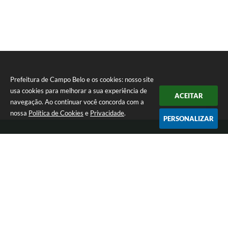
Prefeitura de Campo Belo e os cookies: nosso site
usa cookies para melhorar a sua experiência de
ACEITAR
navegação. Ao continuar você concorda com a
nossa
Política de Cookies
e
Privacidade
.
PERSONALIZAR
Telefone: 0800 030 1033
Endereço: Rua: João Pinheiro, n° 102 - Centro | CEP: 37270-000
De segunda a sexta-feira das 12:00h às 17:00h
Prefeitura de Campo Belo
Versão do Sistema:
3.5.3 - 19/06/2026
Portal atualizado em:
05/08/2026 17:31
Dados Abertos