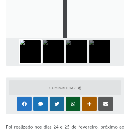
m
p
o
B
e
l
o
COMPARTILHAR
Foi realizado nos dias 24 e 25 de fevereiro, próximo ao