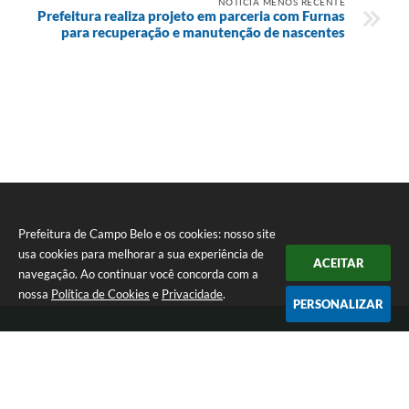
NOTÍCIA MENOS RECENTE
Prefeitura realiza projeto em parceria com Furnas
para recuperação e manutenção de nascentes
Prefeitura de Campo Belo e os cookies: nosso site
usa cookies para melhorar a sua experiência de
ACEITAR
navegação. Ao continuar você concorda com a
nossa
Política de Cookies
e
Privacidade
.
PERSONALIZAR
Telefone: 0800 030 1033
Endereço: Rua: João Pinheiro, n° 102 - Centro | CEP: 37270-000
De segunda a sexta-feira das 12:00h às 17:00h
Prefeitura de Campo Belo