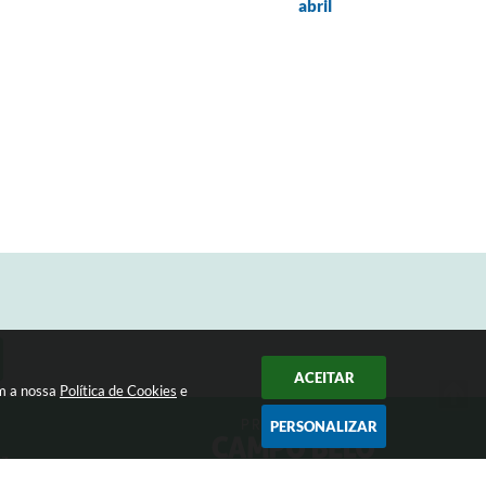
abril
ACEITAR
om a nossa
Política de Cookies
e
PERSONALIZAR
33