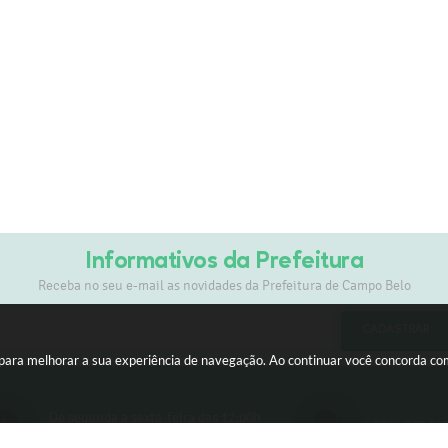
Informativos da Prefeitura
Receba no seu e-mail as novidades da Prefeitura de Campo Belo
CADASTRAR
s para melhorar a sua experiência de navegação. Ao continuar você concorda c
De segunda a sexta-feira das 12:00h
0800 030 10
às 17:00h