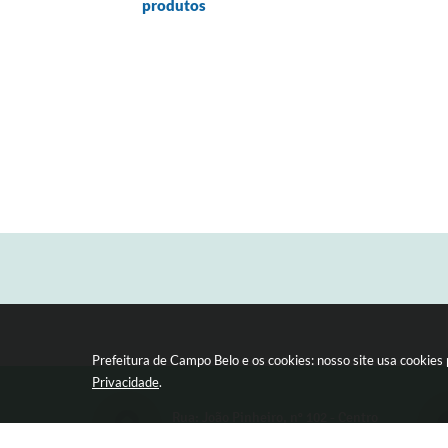
produtos
Prefeitura de Campo Belo e os cookies: nosso site usa cookie
Privacidade
.
Rua: João Pinheiro, n° 102 - Centro
CEP: 37270-000