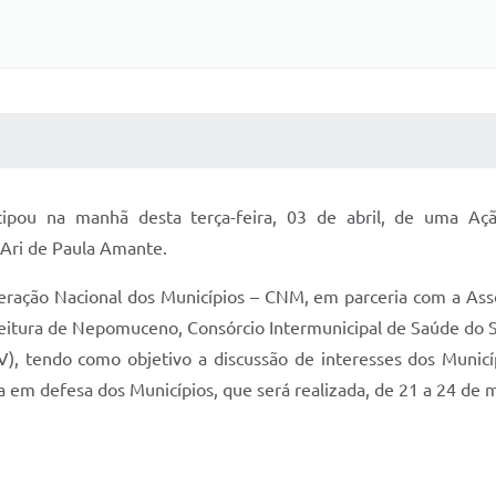
 MÍDIAS
RECEBA NOTÍCIAS
ticipou na manhã desta terça-feira, 03 de abril, de uma A
Ari de Paula Amante.
deração Nacional dos Municípios – CNM, em parceria com a Ass
eitura de Nepomuceno, Consórcio Intermunicipal de Saúde do Su
V), tendo como objetivo a discussão de interesses dos Municíp
a em defesa dos Municípios, que será realizada, de 21 a 24 de m