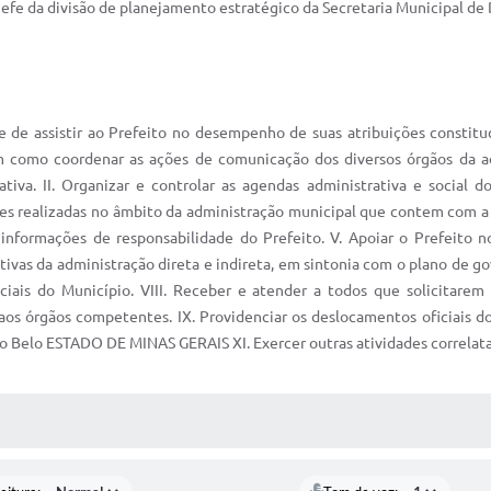
hefe da divisão de planejamento estratégico da Secretaria Municipal 
e de assistir ao Prefeito no desempenho de suas atribuições constituci
 como coordenar as ações de comunicação dos diversos órgãos da adm
ativa. II. Organizar e controlar as agendas administrativa e social d
es realizadas no âmbito da administração municipal que contem com a p
 informações de responsabilidade do Prefeito. V. Apoiar o Prefeit
ivas da administração direta e indireta, em sintonia com o plano de go
ciais do Município. VIII. Receber e atender a todos que solicitarem
os órgãos competentes. IX. Providenciar os deslocamentos oficiais d
po Belo ESTADO DE MINAS GERAIS XI. Exercer outras atividades correlat
 MÍDIAS