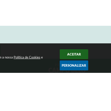
ACEITAR
om a nossa
Política de Cookies
e
PERSONALIZAR
33
Siga-nos
 17:31