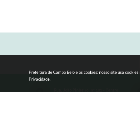
Prefeitura de Campo Belo e os cookies: nosso site usa cookie
Privacidade
.
Rua: João Pinheiro, n° 102 - Centro
CEP: 37270-000
V