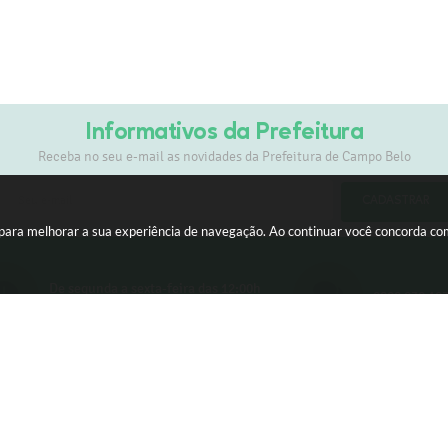
Informativos da Prefeitura
Receba no seu e-mail as novidades da Prefeitura de Campo Belo
CADASTRAR
s para melhorar a sua experiência de navegação. Ao continuar você concorda c
De segunda a sexta-feira das 12:00h
0800 030 10
às 17:00h
ersão do Sistema:
3.5.3 - 19/06/2026
Portal atualizado em:
05/08/2026
© Copyright Instar - 2006-2026. Todos os direitos reservados -
Instar Tecnologia