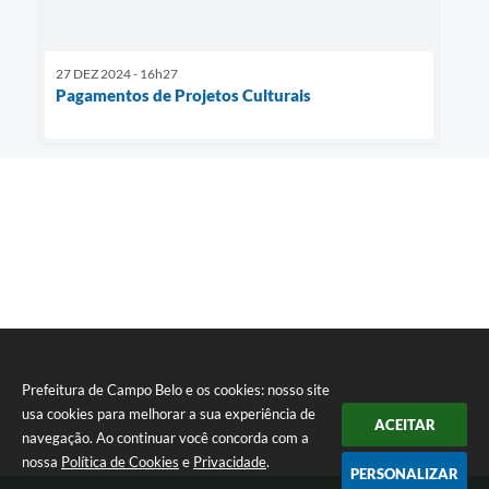
27 DEZ 2024 - 16h27
Pagamentos de Projetos Culturais
Prefeitura de Campo Belo e os cookies: nosso site
usa cookies para melhorar a sua experiência de
ACEITAR
navegação. Ao continuar você concorda com a
nossa
Política de Cookies
e
Privacidade
.
PERSONALIZAR