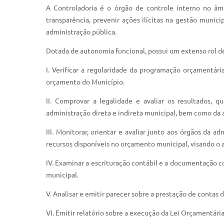
A Controladoria é o órgão de controle interno no âm
transparência, prevenir ações ilícitas na gestão muni
administração pública.
Dotada de autonomia funcional, possui um extenso rol d
I. Verificar a regularidade da programação orçamentár
orçamento do Município.
II. Comprovar a legalidade e avaliar os resultados, q
administração direta e indireta municipal, bem como da a
III. Monitorar, orientar e avaliar junto aos órgãos da a
recursos disponíveis no orçamento municipal, visando o 
IV. Examinar a escrituração contábil e a documentação c
municipal.
V. Analisar e emitir parecer sobre a prestação de contas 
VI. Emitir relatório sobre a execução da Lei Orçamentári