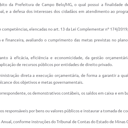
bito da Prefeitura de Campo Belo/MG, o qual possui a finalidade de
cipal, e a defesa dos interesses dos cidadãos em atendimento ao prog
e competências, elencadas no art. 13 da Lei Complementar nº 174/2019,
ia e financeira, avaliando o cumprimento das metas previstas no plan
uanto à eficácia, eficiência e economicidade, da gestão orçamentár
plicação de recursos públicos por entidades de direito privado.
dministração direta a execução orçamentária, de forma a garantir a qua
alcance dos objetivos e metas governamentais.
orrespondente, os demonstrativos contábeis, os saldos em caixa e em ba
dos responsáveis por bens ou valores públicos e instaurar a tomada de co
a Anual, conforme instruções do Tribunal de Contas do Estado de Minas G