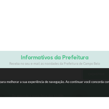
Informativos da Prefeitura
Receba no seu e-mail as novidades da Prefeitura de Campo Belo
CADASTRAR
s para melhorar a sua experiência de navegação. Ao continuar você concorda c
De segunda a sexta-feira das 12:00h
0800 030 10
às 17:00h