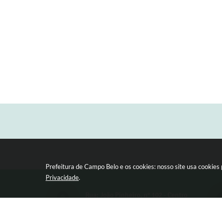
Prefeitura de Campo Belo e os cookies: nosso site usa cookie
Privacidade
.
Rua: João Pinheiro, n° 102 - Centro
CEP: 37270-000