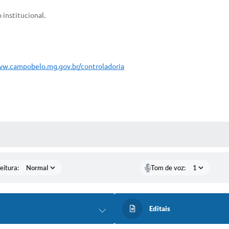
 institucional.
ww.campobelo.mg.gov.br/controladoria
 MÍDIAS
eitura:
Tom de voz:
Editais