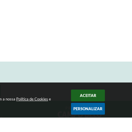
ACEITAR
om a nossa
Política de Cookies
e
PERSONALIZAR
33
Siga-nos