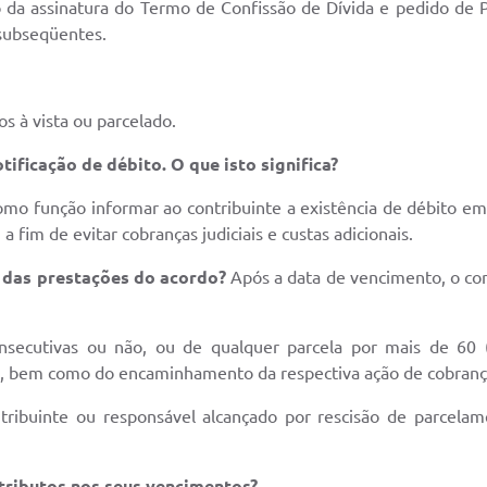
o da assinatura do Termo de Confissão de Dívida e pedido de 
 subseqüentes.
 à vista ou parcelado.
ificação de débito. O que isto significa?
mo função informar ao contribuinte a existência de débito em
 fim de evitar cobranças judiciais e custas adicionais.
 das prestações do acordo?
Após a data de vencimento, o con
nsecutivas ou não, ou de qualquer parcela por mais de 60 (s
 bem como do encaminhamento da respectiva ação de cobrança 
tribuinte ou responsável alcançado por rescisão de parcela
tributos nos seus vencimentos?