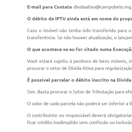
E-mail para Contato
dividaativa@campobelo.mg.
O débito de IPTU ainda está em nome do propri
Caso o imóvel não tenha sido transferido para 
transferência. Se não houver atualização, o lança
O que acontece se eu for citado numa Execução
Você estará sujeito à penhora de bens móveis, i
procurar o setor de Dívida Ativa para regularizaçã
É possível parcelar o débito inscrito na Dívida
Sim. Basta procurar o Setor de Tributação para ef
O valor de cada parcela não poderá ser inferior a 0
O contribuinte ou responsável deverá obrigatoria
ficar crédito inadimplido sem confissão ou inclus