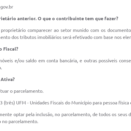
gov.br
etário anterior. O que o contribuinte tem que fazer?
o proprietário comparecer ao setor munido com os documentos
mento dos tributos imobiliários será efetivado com base nos el
 Fiscal?
móveis e/ou saldo em conta bancária, e outras possíveis conse
o.
 Ativa?
etuar o parcelamento.
3 (três) UFM - Unidades Fiscais do Município para pessoa física 
mente optar pela inclusão, no parcelamento, de todos os seus
ão no parcelamento.