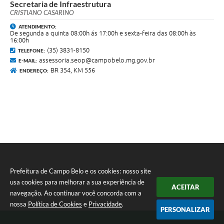
Secretaria de Infraestrutura
CRISTIANO CASARINO
ATENDIMENTO:
De segunda a quinta 08:00h ás 17:00h e sexta-feira das 08:00h às
16:00h
(35) 3831-8150
TELEFONE:
assessoria.seop@campobelo.mg.gov.br
E-MAIL:
BR 354, KM 556
ENDEREÇO:
Prefeitura de Campo Belo e os cookies: nosso site
usa cookies para melhorar a sua experiência de
ACEITAR
navegação. Ao continuar você concorda com a
nossa
Política de Cookies
e
Privacidade
.
PERSONALIZAR