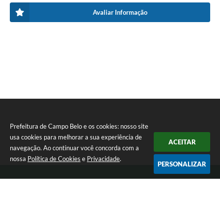
Avaliar Informação
Prefeitura de Campo Belo e os cookies: nosso site
usa cookies para melhorar a sua experiência de
ACEITAR
navegação. Ao continuar você concorda com a
nossa
Política de Cookies
e
Privacidade
.
PERSONALIZAR
Telefone: 0800 030 1033
Endereço: Rua: João Pinheiro, n° 102 - Centro | CEP: 37270-000
De segunda a sexta-feira das 12:00h às 17:00h
Prefeitura de Campo Belo