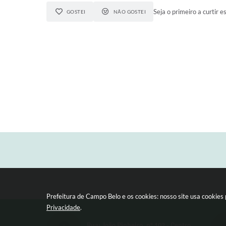
Seja o primeiro a curtir e
GOSTEI
NÃO GOSTEI
Prefeitura de Campo Belo e os cookies: nosso site usa cookie
Privacidade
.
Rua: João Pinheiro, n° 102 - Centro