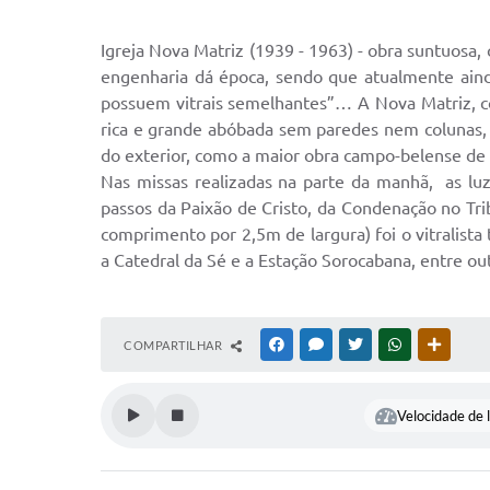
Igreja Nova Matriz (1939 - 1963) - obra suntuosa,
engenharia dá época, sendo que atualmente ainda 
possuem vitrais semelhantes”… A Nova Matriz, c
rica e grande abóbada sem paredes nem colunas, c
do exterior, como a maior obra campo-belense de 
Nas missas realizadas na parte da manhã, as luz
passos da Paixão de Cristo, da Condenação no Tr
comprimento por 2,5m de largura) foi o vitralista
a Catedral da Sé e a Estação Sorocabana, entre ou
COMPARTILHAR
FACEBOOK
MESSENGER
TWITTER
WHATSAPP
OUTRAS
Velocidade de l