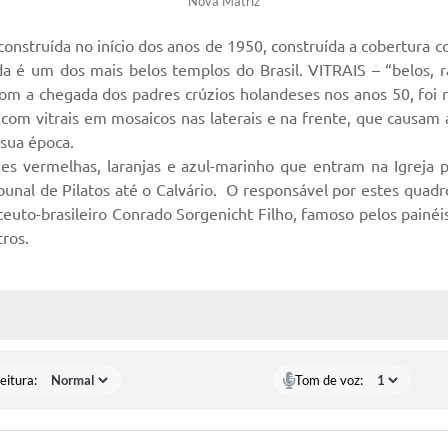
Nova Matriz
 construída no início dos anos de 1950, construída a cobertura
é um dos mais belos templos do Brasil. VITRAIS – “belos, rar
om a chegada dos padres crúzios holandeses nos anos 50, foi 
om vitrais em mosaicos nas laterais e na frente, que causam a 
sua época.
es vermelhas, laranjas e azul-marinho que entram na Igreja 
ibunal de Pilatos até o Calvário. O responsável por estes qu
 teuto-brasileiro Conrado Sorgenicht Filho, famoso pelos pain
tros.
 MÍDIAS
eitura:
Tom de voz: