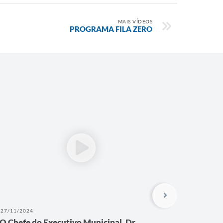
MAIS VÍDEOS
PROGRAMA FILA ZERO
27/11/2024
27/11/202
O Chefe do Executivo Municipal, Dr.
Parceri