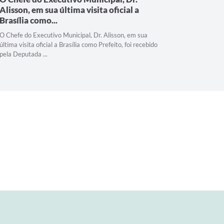
Alisson, em sua última visita oficial a
gestão 
Brasília como...
desenvo
O Chefe do Executivo Municipal, Dr. Alisson, em sua
Parceria c
última visita oficial a Brasília como Prefeito, foi recebido
continuida
pela Deputada ...
visita oficia