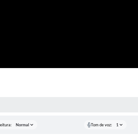
 MÍDIAS
eitura:
Tom de voz: