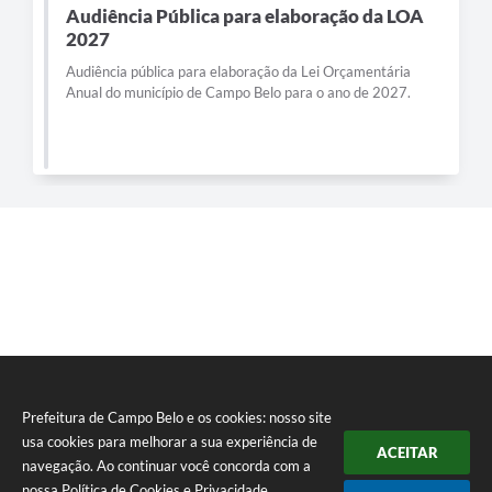
Audiência Pública para elaboração da LOA
2027
Audiência pública para elaboração da Lei Orçamentária
Anual do município de Campo Belo para o ano de 2027.
Prefeitura de Campo Belo e os cookies: nosso site
usa cookies para melhorar a sua experiência de
ACEITAR
navegação. Ao continuar você concorda com a
nossa
Política de Cookies
e
Privacidade
.