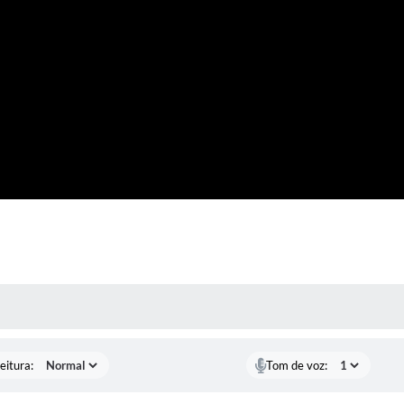
 MÍDIAS
eitura:
Tom de voz: