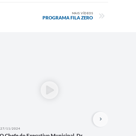
MAIS VÍDEOS
PROGRAMA FILA ZERO
27/11/2024
27/11/202
O Chefe do Executivo Municipal, Dr.
Parceri