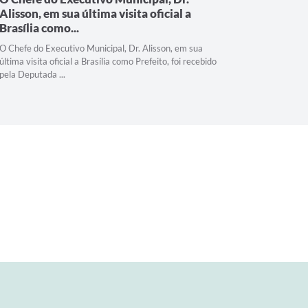
Alisson, em sua última visita oficial a
gestão 
Brasília como...
desenvo
O Chefe do Executivo Municipal, Dr. Alisson, em sua
Parceria c
última visita oficial a Brasília como Prefeito, foi recebido
continuida
pela Deputada ...
visita oficia