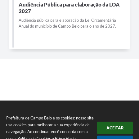
Audiência Pública para elaboração da LOA
2027
Audiência pública para elaboração da Lei Orçamentária
Anual do município de Campo Belo para o ano de 2027.
Prefeitura de Campo Belo e os cookies: nosso site
usa cookies para melhorar a sua experiência de
ACEITAR
navegação. Ao continuar você concorda com a
nossa
Política de Cookies
e
Privacidade
.