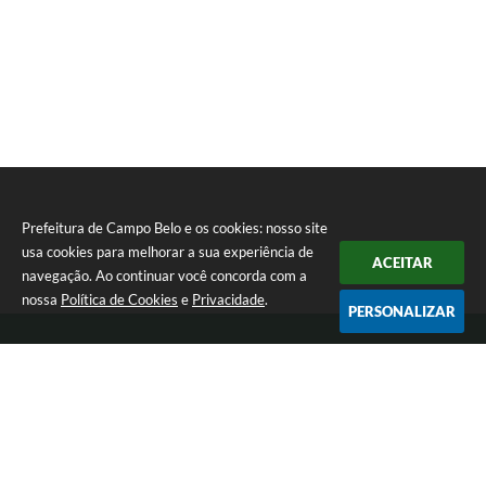
Prefeitura de Campo Belo e os cookies: nosso site
usa cookies para melhorar a sua experiência de
ACEITAR
navegação. Ao continuar você concorda com a
nossa
Política de Cookies
e
Privacidade
.
PERSONALIZAR
Telefone: 0800 030 1033
Endereço: Rua: João Pinheiro, n° 102 - Centro | CEP: 37270-000
De segunda a sexta-feira das 12:00h às 17:00h
Prefeitura de Campo Belo
Versão do Sistema:
3.5.3 - 19/06/2026