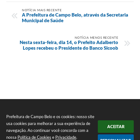
NOTÍCIA MAIS RECENTE
A Prefeitura de Campo Belo, através da Secretaria
Municipal de Saúde
NOTÍCIA MENOS RECENTE
Nesta sexta-feira, dia 14, o Prefeito Adalberto
Lopes recebeu o Presidente do Banco Sicoob
Prefeitura de Campo Belo e os cookies: nosso site
usa cookies para melhorar a sua experiência de
ACEITAR
navegação. Ao continuar você concorda com a
nossa
Política de Cookies
e
Privacidade
.