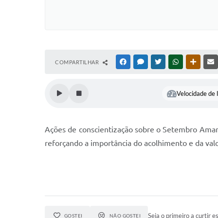
COMPARTILHAR
FACEBOOK
MESSENGER
TWITTER
WHATSAPP
OUTRAS
Velocidade de l
Ações de conscientização sobre o Setembro Amare
reforçando a
importância do acolhimento e da val
Seja o primeiro a curtir es
GOSTEI
NÃO GOSTEI