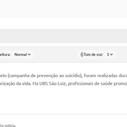
 MÍDIAS
RECEBA NOTÍCIAS
eitura:
Tom de voz:
lo (campanha de prevenção ao suicídio), foram realizadas dur
orização da vida. Na UBS São Luiz, profissionais de saúde prom
ta notícia.