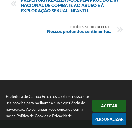
NACIONAL DE COMBATE AO ABUSO E À
EXPLORAÇÃO SEXUAL INFANTIL
NOTÍCIA MENOS RECENTE
Nossos profundos sentimentos.
Prefeitura de Campo Belo e os cookies: nosso site
usa cookies para melhorar a sua experiência de
ACEITAR
Seta
navegação. Ao continuar você concorda com a
nossa
Política de Cookies
e
Privacidade
.
PERSONALIZAR
Telefone: 0800 030 1033