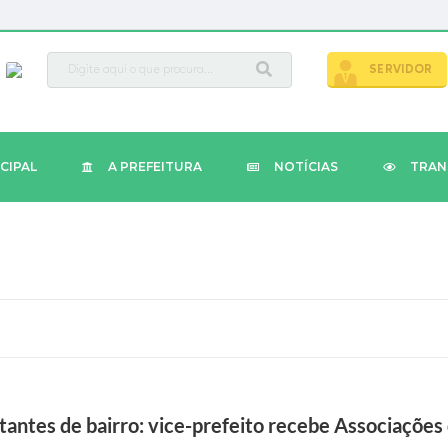
busca
SERVIDOR
CIPAL
A PREFEITURA
NOTÍCIAS
TRAN
antes de bairro: vice-prefeito recebe Associações 