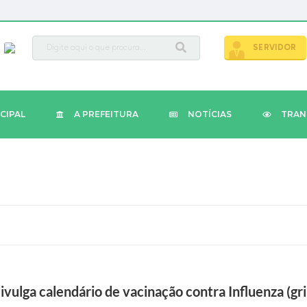
busca
SERVIDOR
CIPAL
A PREFEITURA
NOTÍCIAS
TRAN
ivulga calendário de vacinação contra Influenza (gr