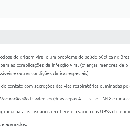
 MÍDIAS
RECEBA NOTÍCIAS
ecciosa de origem viral e um problema de saúde pública no Brasi
 para as complicações da infecção viral (crianças menores de 
íveis e outras condições clínicas especiais).
 do contato com secreções das vias respiratórias eliminadas pe
 Vacinação são trivalentes (duas cepas A H1N1 e H3N2 e uma ce
grama para os usuários receberem a vacina nas UBSs do munic
as e acamados.