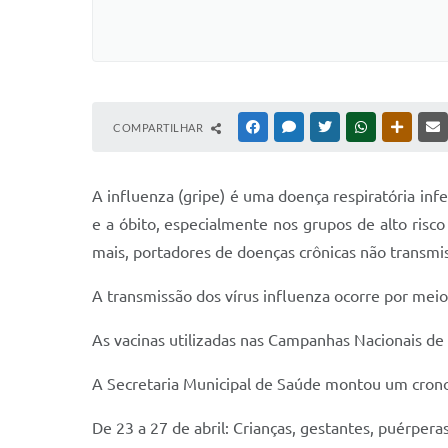
COMPARTILHAR
FACEBOOK
MESSENGER
TWITTER
WHATSAPP
OUTRAS
A influenza (gripe) é uma doença respiratória inf
e a óbito, especialmente nos grupos de alto risco
mais, portadores de doenças crônicas não transmiss
A transmissão dos vírus influenza ocorre por meio
As vacinas utilizadas nas Campanhas Nacionais de
A Secretaria Municipal de Saúde montou um crono
De 23 a 27 de abril: Crianças, gestantes, puérper