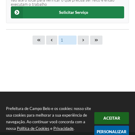
vão até o local para verificar o que precisa ser feito e então
executam o trabalho
Solicitar Serviço
Prefeitura de Campo Belo e os cookies: nosso site
usa cookies para melhorar a sua experiência de
ACEITAR
navegação. Ao continuar você concorda com a
nossa
Política de Cookies
e
Privacidade
.
PERSONALIZAR