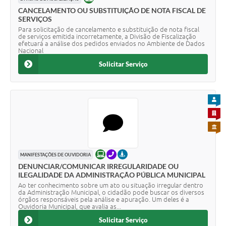
CANCELAMENTO OU SUBSTITUIÇÃO DE NOTA FISCAL DE
SERVIÇOS
Para solicitação de cancelamento e substituição de nota fiscal
de serviços emitida incorretamente, a Divisão de Fiscalização
efetuará a análise dos pedidos enviados no Ambiente de Dados
Nacional
Solicitar Serviço
PARA
PARA 
PARA 
ONLINE
TELEFONE
PRESENCIAL
MANIFESTAÇÕES DE OUVIDORIA
DENUNCIAR/COMUNICAR IRREGULARIDADE OU
ILEGALIDADE DA ADMINISTRAÇÃO PÚBLICA MUNICIPAL
Ao ter conhecimento sobre um ato ou situação irregular dentro
da Administração Municipal, o cidadão pode buscar os diversos
órgãos responsáveis pela análise e apuração. Um deles é a
Ouvidoria Municipal, que avalia as...
Solicitar Serviço