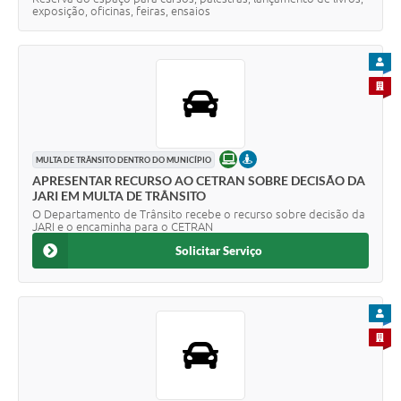
exposição, oficinas, feiras, ensaios
PARA
PARA 
ONLINE
PRESENCIAL
MULTA DE TRÂNSITO DENTRO DO MUNICÍPIO
APRESENTAR RECURSO AO CETRAN SOBRE DECISÃO DA
JARI EM MULTA DE TRÂNSITO
O Departamento de Trânsito recebe o recurso sobre decisão da
JARI e o encaminha para o CETRAN
Solicitar Serviço
PARA
PARA 