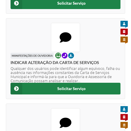
Solicitar Serviço
PARA
PARA 
PARA 
ONLINE
TELEFONE
PRESENCIAL
MANIFESTAÇÕES DE OUVIDORIA
INDICAR ALTERAÇÃO DA CARTA DE SERVIÇOS
Qualquer dos usuários pode identificar algum equívoco, falha ou
ausência nas informações constantes da Carta de Serviços
Municipal e informá-la para que a Ouvidoria e Assessoria de
Comunicação possam analisar e realizar...
Solicitar Serviço
PARA
PARA 
PARA 