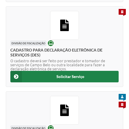
PARA 
ONLINE
DIVISÃO DE FISCALIZAÇÃO
CADASTRO PARA DECLARAÇÃO ELETRÔNICA DE
SERVIÇOS (DES)
O cadastro deverá ser feito por prestador e tomador de
serviços de Campo Belo ou outra localidade para fazer a
declaração eletrônica de serviços.
Solicitar Serviço
PARA
PARA 
ONLINE
DIVISÃO DE FISCALIZAÇÃO