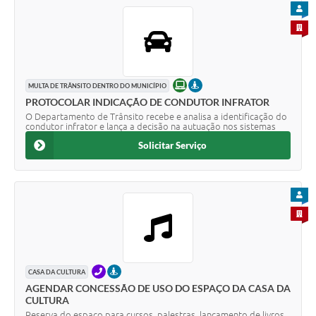
PARA
PARA 
ONLINE
PRESENCIAL
MULTA DE TRÂNSITO DENTRO DO MUNICÍPIO
PROTOCOLAR INDICAÇÃO DE CONDUTOR INFRATOR
O Departamento de Trânsito recebe e analisa a identificação do
condutor infrator e lança a decisão na autuação nos sistemas
Solicitar Serviço
PARA
PARA 
TELEFONE
PRESENCIAL
CASA DA CULTURA
AGENDAR CONCESSÃO DE USO DO ESPAÇO DA CASA DA
CULTURA
Reserva do espaço para cursos, palestras, lançamento de livros,