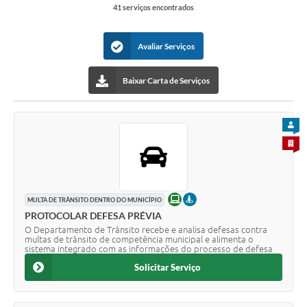
41 serviços encontrados
Avaliar Serviços
Baixar Carta de Serviços
PARA
PARA 
ONLINE
PRESENCIAL
MULTA DE TRÂNSITO DENTRO DO MUNICÍPIO
PROTOCOLAR DEFESA PRÉVIA
O Departamento de Trânsito recebe e analisa defesas contra
multas de trânsito de competência municipal e alimenta o
sistema integrado com as informações do processo de defesa
Solicitar Serviço