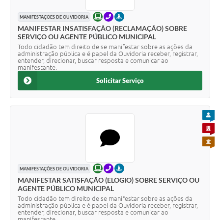
ONLINE
TELEFONE
PRESENCIAL
MANIFESTAÇÕES DE OUVIDORIA
MANIFESTAR INSATISFAÇÃO (RECLAMAÇÃO) SOBRE
SERVIÇO OU AGENTE PÚBLICO MUNICIPAL
Todo cidadão tem direito de se manifestar sobre as ações da
administração pública e é papel da Ouvidoria receber, registrar,
entender, direcionar, buscar resposta e comunicar ao
manifestante.
Solicitar Serviço
PARA
PARA 
PARA 
ONLINE
TELEFONE
PRESENCIAL
MANIFESTAÇÕES DE OUVIDORIA
MANIFESTAR SATISFAÇÃO (ELOGIO) SOBRE SERVIÇO OU
AGENTE PÚBLICO MUNICIPAL
Todo cidadão tem direito de se manifestar sobre as ações da
administração pública e é papel da Ouvidoria receber, registrar,
entender, direcionar, buscar resposta e comunicar ao
manifestante.