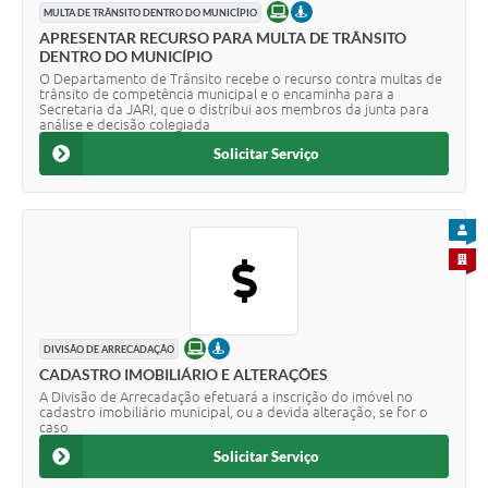
ONLINE
PRESENCIAL
MULTA DE TRÂNSITO DENTRO DO MUNICÍPIO
APRESENTAR RECURSO PARA MULTA DE TRÂNSITO
DENTRO DO MUNICÍPIO
O Departamento de Trânsito recebe o recurso contra multas de
trânsito de competência municipal e o encaminha para a
Secretaria da JARI, que o distribui aos membros da junta para
análise e decisão colegiada
Solicitar Serviço
PARA
PARA 
ONLINE
PRESENCIAL
DIVISÃO DE ARRECADAÇÃO
CADASTRO IMOBILIÁRIO E ALTERAÇÕES
A Divisão de Arrecadação efetuará a inscrição do imóvel no
cadastro imobiliário municipal, ou a devida alteração, se for o
caso
Solicitar Serviço