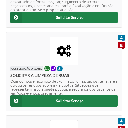
descartado de forma irregular, surgimento de animais
peçonhentos, a Secretaria realizará a fiscalização e notificação
do proprietário. Se o proprietário não...
Solicitar Serviço
PARA
PARA 
ONLINE
TELEFONE
PRESENCIAL
CONSERVAÇÃO URBANA
SOLICITAR A LIMPEZA DE RUAS
Quando houver acúmulo de lixo, mato, folhas, galhos, terra, areia
ou outros resíduos sobre a via pública; Situações que
representem risco à saúde pública, à segurança dos usuários da
via; Após eventos, previamente...
Solicitar Serviço
PARA