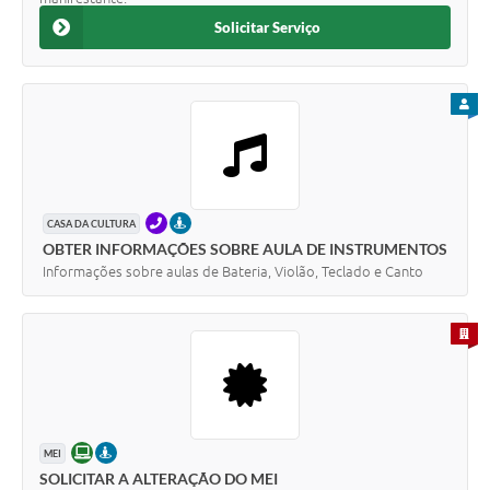
Solicitar Serviço
PARA
TELEFONE
PRESENCIAL
CASA DA CULTURA
OBTER INFORMAÇÕES SOBRE AULA DE INSTRUMENTOS
Informações sobre aulas de Bateria, Violão, Teclado e Canto
PARA 
ONLINE
PRESENCIAL
MEI
SOLICITAR A ALTERAÇÃO DO MEI