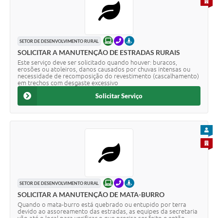
PARA 
ONLINE
TELEFONE
PRESENCIAL
SETOR DE DESENVOLVIMENTO RURAL
SOLICITAR A MANUTENÇÃO DE ESTRADAS RURAIS
Este serviço deve ser solicitado quando houver: buracos,
erosões ou atoleiros, danos causados por chuvas intensas ou
necessidade de recomposição do revestimento (cascalhamento)
em trechos com desgaste excessivo
Solicitar Serviço
PARA
PARA 
ONLINE
TELEFONE
PRESENCIAL
SETOR DE DESENVOLVIMENTO RURAL
SOLICITAR A MANUTENÇÃO DE MATA-BURRO
Quando o mata-burro está quebrado ou entupido por terra
devido ao assoreamento das estradas, as equipes da secretaria