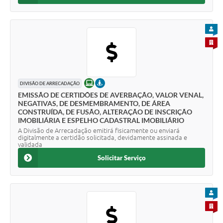
PARA
PARA 
ONLINE
PRESENCIAL
DIVISÃO DE ARRECADAÇÃO
EMISSÃO DE CERTIDÕES DE AVERBAÇÃO, VALOR VENAL,
NEGATIVAS, DE DESMEMBRAMENTO, DE ÁREA
CONSTRUÍDA, DE FUSÃO, ALTERAÇÃO DE INSCRIÇÃO
IMOBILIÁRIA E ESPELHO CADASTRAL IMOBILIÁRIO
A Divisão de Arrecadação emitirá fisicamente ou enviará
digitalmente a certidão solicitada, devidamente assinada e
validada
Solicitar Serviço
PARA
PARA 